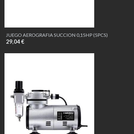
JUEGO AEROGRAFIA SUCCION 0,15HP (5PCS)
29,04 €