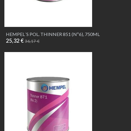
HEMPEL´S POL. THINNER 851 (Nº6), 750ML
25,32 €
36,17 €