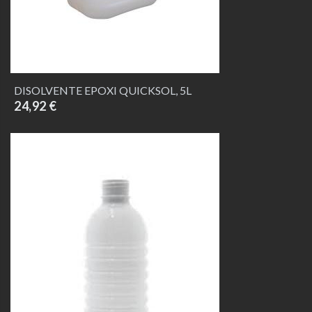
DISOLVENTE EPOXI QUICKSOL, 5L
24,92 €