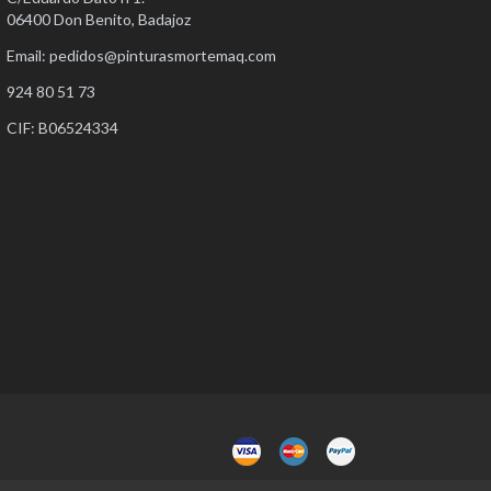
06400 Don Benito, Badajoz
Email:
pedidos@pinturasmortemaq.com
924 80 51 73
CIF: B06524334