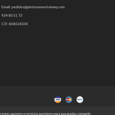
Email:
pedidos@pinturasmortemaq.com
924 80 51 73
CIF: B06524334
ferentes opciones o servicios que tiene y para que puedas compartir